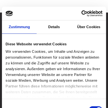
SITEMAP
Zustimmung
Details
Über Cookies
Die Genossenschaft
Diese Webseite verwendet Cookies
Aufgaben und Ziele
Wir verwenden Cookies, um Inhalte und Anzeigen zu
Zahlen und Fakten
personalisieren, Funktionen für soziale Medien anbieten
zu können und die Zugriffe auf unsere Website zu
Die Geschichte
analysieren. Außerdem geben wir Informationen zu Ihrer
Die Organe
Verwendung unserer Website an unsere Partner für
Unser Leitbild
soziale Medien, Werbung und Analysen weiter. Unsere
Ansprechpartner
Partner führen diese Informationen möglicherweise mit
weiteren Daten zusammen, die Sie ihnen bereitgestellt
Wohngebiete ung Portfolio
haben oder die sie im Rahmen Ihrer Nutzung der Dienste
Partner und Verbände
gesammelt haben.
Einwilligungsauswahl