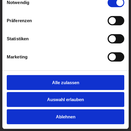
Aktuelle Angebote
Notwendig
Allgemeine Informationen
Vorlagen und Formulare
Präferenzen
Informationen Mietwohnung
News
Statistiken
KONTAKT
Marketing
Email:
info@bg-v.com
Alle zulassen
Tel.:
07721 9806-0
Fax.:
07721 9806-99
Auswahl erlauben
Baugenossenschaft Villingen eG
Langstr. 5
Ablehnen
78050 Villingen-Schwenningen