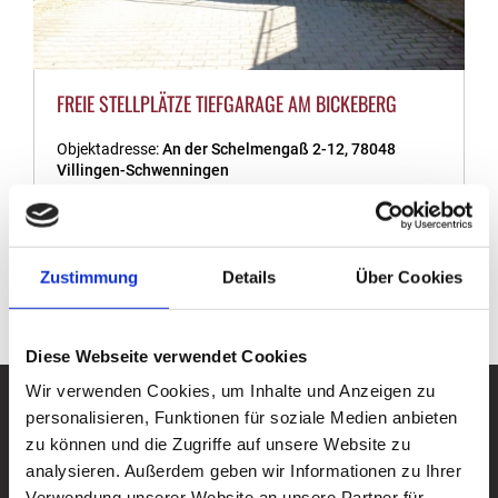
FREIE STELLPLÄTZE TIEFGARAGE AM BICKEBERG
Objektadresse:
An der Schelmengaß 2-12, 78048
Villingen-Schwenningen
Grundmiete:
Wohnfläche:
Objekt.-Nr.:
404.
Zustimmung
Details
Über Cookies
Gesamtmiete:
Euro 70,00 Mitglieder mit Wohnung
bei BG, Euro 80,00 Fremdmieter
Diese Webseite verwendet Cookies
Wir verwenden Cookies, um Inhalte und Anzeigen zu
SITEMAP
personalisieren, Funktionen für soziale Medien anbieten
zu können und die Zugriffe auf unsere Website zu
analysieren. Außerdem geben wir Informationen zu Ihrer
Die Genossenschaft
Verwendung unserer Website an unsere Partner für