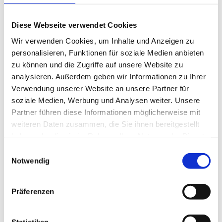
https://
www.immosolve.de/datenschutz
Diese Webseite verwendet Cookies
Betroffenenrechte
Wir verwenden Cookies, um Inhalte und Anzeigen zu
personalisieren, Funktionen für soziale Medien anbieten
zu können und die Zugriffe auf unsere Website zu
Sie haben das Recht auf:
analysieren. Außerdem geben wir Informationen zu Ihrer
Auskunft über Ihre gespeicherten Daten
Verwendung unserer Website an unsere Partner für
Berichtigung und Vervollständigung Ihrer
soziale Medien, Werbung und Analysen weiter. Unsere
hinterlegten Daten
Löschung Ihrer nicht mehr benötigten Daten
Partner führen diese Informationen möglicherweise mit
Einschränkung der Verarbeitung Ihrer Daten
weiteren Daten zusammen, die Sie ihnen bereitgestellt
Widerruf erteilter Einwilligungen mit Wirkung für
haben oder die sie im Rahmen Ihrer Nutzung der Dienste
die Zukunft
gesammelt haben.
Widerspruch bezüglich der künftigen
Einwilligungsauswahl
Verarbeitung der Sie betreffenden Daten,
Notwendig
insbesondere gegen die Verarbeitung für Zwecke
der Direktwerbung
Erhalt und Übermittlung an andere
Präferenzen
Verantwortliche der Sie betreffenden Daten