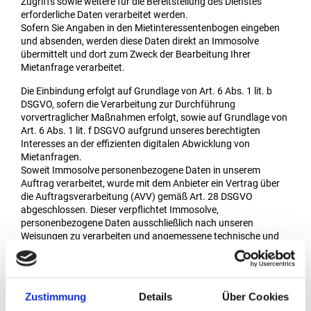
Zugriffs sowie weitere für die Bereitstellung des Dienstes
erforderliche Daten verarbeitet werden.
Sofern Sie Angaben in den Mietinteressentenbogen eingeben
und absenden, werden diese Daten direkt an Immosolve
übermittelt und dort zum Zweck der Bearbeitung Ihrer
Mietanfrage verarbeitet.
Die Einbindung erfolgt auf Grundlage von Art. 6 Abs. 1 lit. b
DSGVO, sofern die Verarbeitung zur Durchführung
vorvertraglicher Maßnahmen erfolgt, sowie auf Grundlage von
Art. 6 Abs. 1 lit. f DSGVO aufgrund unseres berechtigten
Interesses an der effizienten digitalen Abwicklung von
Mietanfragen.
Soweit Immosolve personenbezogene Daten in unserem
Auftrag verarbeitet, wurde mit dem Anbieter ein Vertrag über
die Auftragsverarbeitung (AVV) gemäß Art. 28 DSGVO
abgeschlossen. Dieser verpflichtet Immosolve,
personenbezogene Daten ausschließlich nach unseren
Weisungen zu verarbeiten und angemessene technische und
organisatorische Maßnahmen zum Schutz der Daten zu
treffen.
Weitere Informationen zur Datenverarbeitung durch
Immosolve finden Sie in der Datenschutzerklärung des
Zustimmung
Details
Über Cookies
Anbieters: