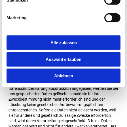
Statistiken
Erbringung vertraglicher Leistungen
Marketing
Sofern Bestandsdaten (z.B., Namen und Adressen sowie
Kontaktdaten von Nutzern) verarbeitet werden, geschieht dies
zur Erfüllung unserer vertraglichen Verpflichtungen und
Serviceleistungen gem. Art. 6 Abs. 1 lit b. DSGVO. So sind die in
Onlineformularen als verpflichtend gekennzeichneten
Alle zulassen
Eingaben für den Vertragsschluss erforderlich.
Löschung von Daten
Auswahl erlauben
Die von uns verarbeiteten Daten werden nach Maßgabe der
Ablehnen
Art. 17 und 18 DSGVO gelöscht oder in ihrer Verarbeitung
eingeschränkt. Sofern nicht im Rahmen dieser
Datenschutzerklärung ausdrücklich angegeben, werden die bei
uns gespeicherten Daten gelöscht, sobald sie für ihre
Zweckbestimmung nicht mehr erforderlich sind und der
Löschung keine gesetzlichen Aufbewahrungspflichten
entgegenstehen. Sofern die Daten nicht gelöscht werden, weil
sie für andere und gesetzlich zulässige Zwecke erforderlich
sind, wird deren Verarbeitung eingeschränkt. D.h. die Daten
werden gesperrt und nicht für andere Zwecke verarbeitet. Das