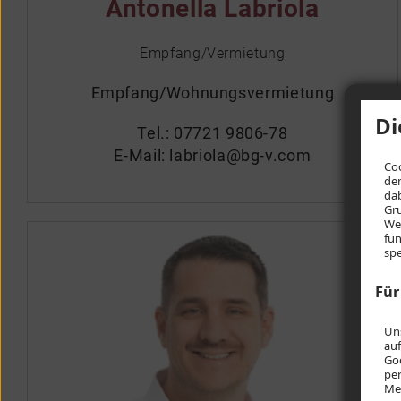
Antonella Labriola
Empfang/Vermietung
Empfang/Wohnungsvermietung
Di
Tel.:
07721 9806-78
E-Mail:
labriola@bg-v.com
Coo
den
dab
Gru
Web
fun
spe
Für
Uns
auf
Go
per
Med