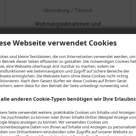
Vermietung / Technik
Wohnungsabnahmen und
Wohnungsübergaben / Schlüssel- und
Hausmeisterservice
ese Webseite verwendet Cookies
Tel.:
07721 9806-0
kies sind kleine Textdateien, die von Internetseiten verwendet werden, um
E-Mail:
info@bg-v.com
 Betrieb dieser Seiten effizienter zu gestalten. Die notwendigen Cookies he
ei, eine Webseite überhaupt erst nutzbar zu machen, indem sie
ndfunktionen wie Seitennavigation und Zugriff auf sichere Bereiche der
seite ermöglichen. Die Webseite kann ohne diese Cookies nicht richtig
ktionieren. Nach dem Gesetz dürfen wir diese Cookies auf Ihrem Gerät
ichern, wenn diese für den Betrieb der Seite unbedingt notwendig sind.
 alle anderen Cookie-Typen benötigen wir Ihre Erlaubni
ere Seite verwendet weitere, praktikable Cookies um Inhalte und Anzeigen
 Sie zuschneiden zu können oder Ihnen Inhalte Dritter (Beispiel Anzeige von
ogle Maps) anzeigen zu können. Wir verwenden Cookies um
sonenbezogene Daten von Ihnen auf Inhalte und Anzeigen zu personalisier
ien von Drittanbietern einzubinden oder Zugriffe auf unserer Website zu