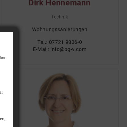
Dirk Hennemann
Technik
Wohnungssanierungen
Tel.:
07721 9806-0
E-Mail:
info@bg-v.com
lfen
s:
en,