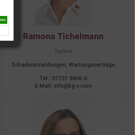
Ramona Tichelmann
Technik
Schadensmeldungen, Wartungsverträge
Tel.:
07721 9806-0
E-Mail:
info@bg-v.com