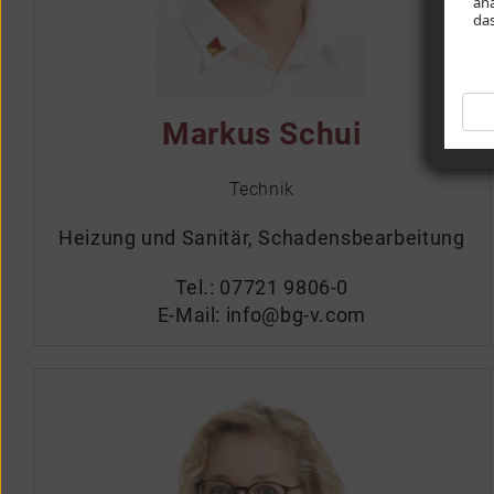
ana
das
Markus Schui
Technik
Heizung und Sanitär, Schadensbearbeitung
Tel.:
07721 9806-0
E-Mail:
info@bg-v.com