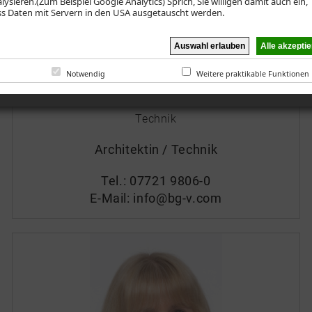
lysieren.(Zum Beispiel Google Analytics) Sprich, Sie willigen damit auch ein,
s Daten mit Servern in den USA ausgetauscht werden.
Notwendig
Weitere praktikable Funktionen
Gabriele Leute
Technik
Architektin / Technik
Tel.:
07721 9806-0
E-Mail:
info@bg-v.com