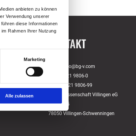
 Medien anbieten zu können
hrer Verwendung unserer
 führen diese Informationen
ie im Rahmen Ihrer Nutzung
KONTAKT
Marketing
Email:
info@bg-v.com
Tel.:
07721 9806-0
Fax.:
07721 9806-99
Baugenossenschaft Villingen eG
Alle zulassen
Langstr. 5
78050 Villingen-Schwenningen