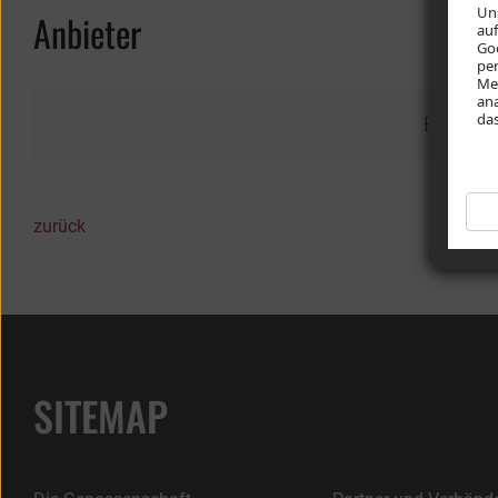
Uns
Anbieter
auf
Go
per
Med
ana
das
Baugeno
zurück
SITEMAP