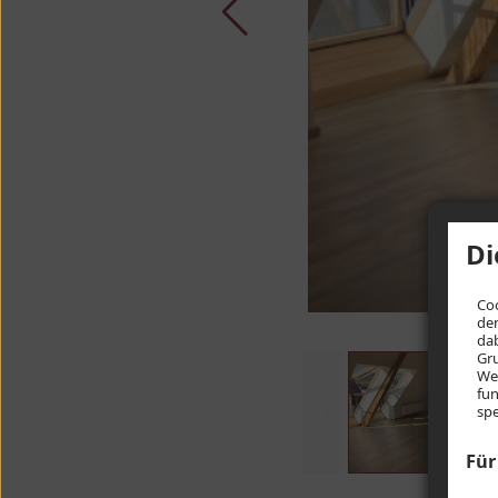
Di
Coo
den
dab
Gru
Web
fun
spe
Für