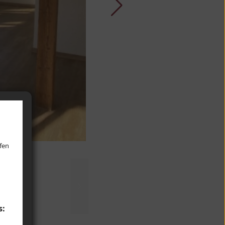
lfen
s: